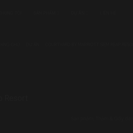
CHÚNG TÔI
SẢN PHẨM
DỰ ÁN
LIÊN HỆ
RANG CHỦ
•
DỰ ÁN
•
COURTYARD BY MARRIOTT SIEM REAP RESO
p Resort
Sản phẩm: Thảm & Giấy dán