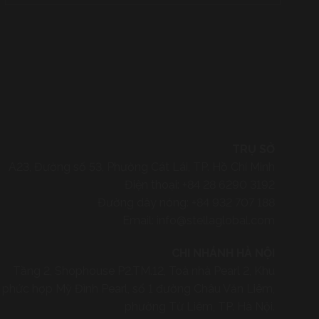
TRỤ SỞ
A23, Đường số 53, Phường Cát Lái, TP. Hồ Chí Minh
Điện thoại:
+84 28 6290 3192
Đường dây nóng:
+84 932 707 188
Email:
info@stellaglobal.com
CHI NHÁNH HÀ NỘI
Tầng 2, Shophouse P2.TM.12, Toà nhà Pearl 2, Khu
phức hợp Mỹ Đình Pearl, số 1 đường Châu Văn Liêm,
phường Từ Liêm, TP. Hà Nội.