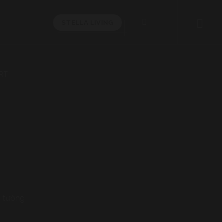
STELLA LIVING
RT
 tường