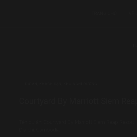
Bỏ
qua
TRANG CHỦ
VỀ 
nội
dung
T
DỰ ÁN
,
KHÁCH SẠN, KHU NGHỈ DƯỠNG
Courtyard By Marriott Siem Rea
Tên dự án: Courtyard By Marriott Siem Reap Resort
Địa chỉ: Cambodia